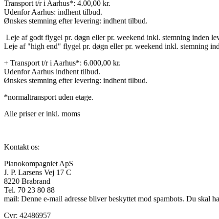
Transport t/r i Aarhus*: 4.00,00 kr.
Udenfor Aarhus: indhent tilbud.
Ønskes stemning efter levering: indhent tilbud.
Leje af godt flygel pr. døgn eller pr. weekend inkl. stemning inden le
Leje af "high end" flygel pr. døgn eller pr. weekend inkl. stemning in
+ Transport t/r i Aarhus*: 6.000,00 kr.
Udenfor Aarhus indhent tilbud.
Ønskes stemning efter levering: indhent tilbud.
*normaltransport uden etage.
Alle priser er inkl. moms
Kontakt os:
Pianokompagniet ApS
J. P. Larsens Vej 17 C
8220 Brabrand
Tel. 70 23 80 88
mail:
Denne e-mail adresse bliver beskyttet mod spambots. Du skal have
Cvr: 42486957