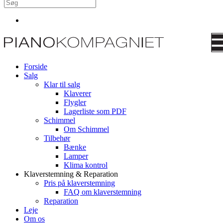
Forside
Salg
Klar til salg
Klaverer
Flygler
Lagerliste som PDF
Schimmel
Om Schimmel
Tilbehør
Bænke
Lamper
Klima kontrol
Klaverstemning & Reparation
Pris på klaverstemning
FAQ om klaverstemning
Reparation
Leje
Om os