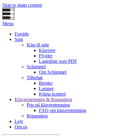
Skip to main content
Menu
Forside
Salg
Klar til salg
Klaverer
Flygler
Lagerliste som PDF
Schimmel
Om Schimmel
Tilbehør
Bænke
Lamper
Klima kontrol
Klaverstemning & Reparation
Pris på klaverstemning
FAQ om klaverstemning
Reparation
Leje
Om os