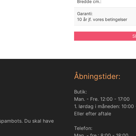
Bredde cm.:
Garanti:
10 år jf. vores betingelser
S
Åbningstider:
Butik:
Man. - Fre. 12:00 - 17:00
1. lørdag i måneden: 10:00 
Eller efter aftale
 spambots. Du skal have
Telefon:
Man. - fre.: 8:00 - 18:00