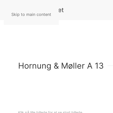
Skip to main content
Hornung & Møller A 13
+
+
+
+
Klik på lille billede for at se stort billede.