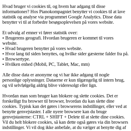
Hvad bruger vi cookies til, og hvem har adgang til disse
informationer? Hos Pianokompagniet benytter vi cookies til at lave
statistik og analyse via programmet Google Analytics. Disse data
benytter vi til at forbedre besøgsoplevelsen på vores website.
Et udvalg af emner vi fører statistik over:
• Brugerens geografi. Hvordan brugeren er kommet til vores
website.
• Hvad brugeren benytter på vores website.
• Hvor lang tid siden benyttes, og hvilke sider gæsterne falder fra på.
• Browsertype.
• Hvilken enhed (Mobil, PC, Tablet, Mac, mm)
Alle disse data er anonyme og vi har ikke adgang til nogle
personlige oplysninger. Dataerne er kun tilgængelig til intern brug,
og vil selvfølgelig aldrig blive videresolgt eller lign.
Hvordan man som bruger kan blokere og slette cookies. Det er
forskelligt fra browser til browser, hvordan du kan slette dine
cookies. Typisk kan det gøres i browserens indstillinger, eller ved at
benytte genvejstaster. I alle nyere browsere kan du bruge
genvejstasterne: CTRL + SHIFT + Delete til at slette dine cookies.
Vil du helt blokere cookies, så kan dette også gøres via din browsers
indstillinger. Vi vil dog ikke anbefale, at du vælger at benytte dig af