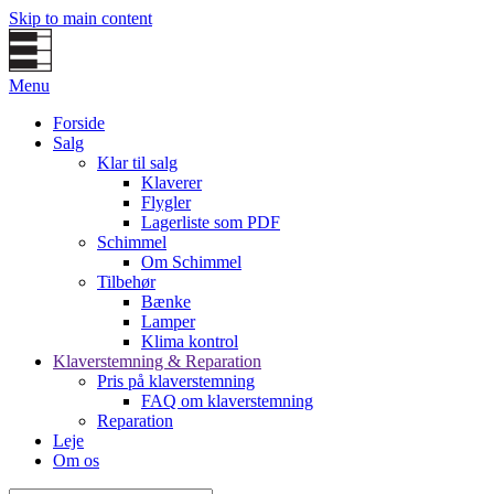
Skip to main content
Menu
Forside
Salg
Klar til salg
Klaverer
Flygler
Lagerliste som PDF
Schimmel
Om Schimmel
Tilbehør
Bænke
Lamper
Klima kontrol
Klaverstemning & Reparation
Pris på klaverstemning
FAQ om klaverstemning
Reparation
Leje
Om os