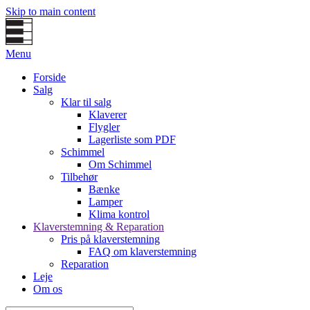
Skip to main content
Menu
Forside
Salg
Klar til salg
Klaverer
Flygler
Lagerliste som PDF
Schimmel
Om Schimmel
Tilbehør
Bænke
Lamper
Klima kontrol
Klaverstemning & Reparation
Pris på klaverstemning
FAQ om klaverstemning
Reparation
Leje
Om os