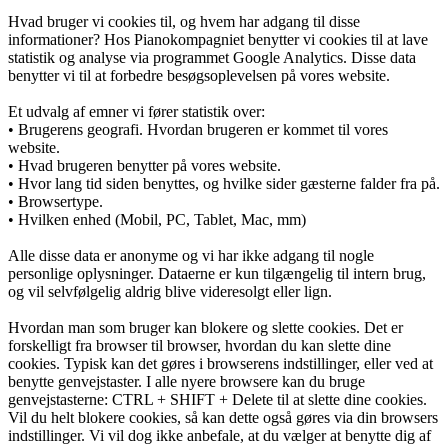
Hvad bruger vi cookies til, og hvem har adgang til disse
informationer? Hos Pianokompagniet benytter vi cookies til at lave
statistik og analyse via programmet Google Analytics. Disse data
benytter vi til at forbedre besøgsoplevelsen på vores website.
Et udvalg af emner vi fører statistik over:
• Brugerens geografi. Hvordan brugeren er kommet til vores
website.
• Hvad brugeren benytter på vores website.
• Hvor lang tid siden benyttes, og hvilke sider gæsterne falder fra på.
• Browsertype.
• Hvilken enhed (Mobil, PC, Tablet, Mac, mm)
Alle disse data er anonyme og vi har ikke adgang til nogle
personlige oplysninger. Dataerne er kun tilgængelig til intern brug,
og vil selvfølgelig aldrig blive videresolgt eller lign.
Hvordan man som bruger kan blokere og slette cookies. Det er
forskelligt fra browser til browser, hvordan du kan slette dine
cookies. Typisk kan det gøres i browserens indstillinger, eller ved at
benytte genvejstaster. I alle nyere browsere kan du bruge
genvejstasterne: CTRL + SHIFT + Delete til at slette dine cookies.
Vil du helt blokere cookies, så kan dette også gøres via din browsers
indstillinger. Vi vil dog ikke anbefale, at du vælger at benytte dig af