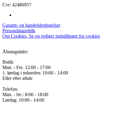
Cvr: 42486957
Garanti- og handelsbetingelser
Persondatapolitik
Om Cookies
,
Se og rediger indstillinger for cookies
Åbningstider:
Butik:
Man. - Fre. 12:00 - 17:00
1. lørdag i måneden: 10:00 - 14:00
Eller efter aftale
Telefon:
Man. - fre.: 8:00 - 18:00
Lørdag: 10:00 - 14:00