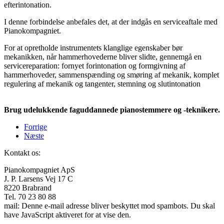
efterintonation.
I denne forbindelse anbefales det, at der indgås en serviceaftale med
Pianokompagniet.
For at opretholde instrumentets klanglige egenskaber bør
mekanikken, når hammerhovederne bliver slidte, gennemgå en
servicereparation: fornyet forintonation og formgivning af
hammerhoveder, sammenspænding og smøring af mekanik, komplet
regulering af mekanik og tangenter, stemning og slutintonation
Brug udelukkende faguddannede pianostemmere og -teknikere.
Forrige
Næste
Kontakt os:
Pianokompagniet ApS
J. P. Larsens Vej 17 C
8220 Brabrand
Tel. 70 23 80 88
mail:
Denne e-mail adresse bliver beskyttet mod spambots. Du skal
have JavaScript aktiveret for at vise den.